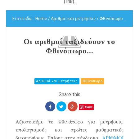
(link).
Είστε εδώ :
Home
/
Αριθμοί και μετρήσεις
/
Φθινόπωρο
/
Οι αρ
Οι αριθμοί ταξιδεύουν το
Φθινόπωρο...
Αριθμοί και μετρήσεις
Φθινόπωρο
Save
Αξιοποιούμε το Φθινόπωρο για μετρήσεις,
υπολογισμούς και πρώτες μαθηματικές
διερευνήσεις. Επίσης στον σύνδεσμο
ΑΡΙΘΜΟΙ